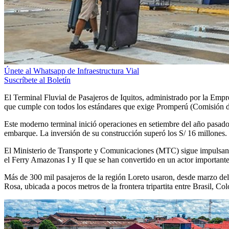
Únete al Whatsapp de Infraestructura Vial
Suscríbete al Boletín
El Terminal Fluvial de Pasajeros de Iquitos, administrado por la Emp
que cumple con todos los estándares que exige Promperú (Comisión d
Este moderno terminal inició operaciones en setiembre del año pasado
embarque. La inversión de su construcción superó los S/ 16 millones
El Ministerio de Transporte y Comunicaciones (MTC) sigue impulsando 
el Ferry Amazonas I y II que se han convertido en un actor importante
Más de 300 mil pasajeros de la región Loreto usaron, desde marzo del 2
Rosa, ubicada a pocos metros de la frontera tripartita entre Brasil, Co