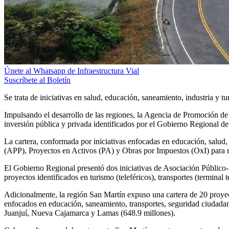
Únete al Whatsapp de Infraestructura Vial
Suscríbete al Boletín
Se trata de iniciativas en salud, educación, saneamiento, industria y t
Impulsando el desarrollo de las regiones, la Agencia de Promoción de 
inversión pública y privada identificados por el Gobierno Regional 
La cartera, conformada por iniciativas enfocadas en educación, salud,
(APP), Proyectos en Activos (PA) y Obras por Impuestos (OxI) para re
El Gobierno Regional presentó dos iniciativas de Asociación Público-P
proyectos identificados en turismo (teleféricos), transportes (terminal t
Adicionalmente, la región San Martín expuso una cartera de 20 proye
enfocados en educación, saneamiento, transportes, seguridad ciudadan
Juanjuí, Nueva Cajamarca y Lamas (648.9 millones).