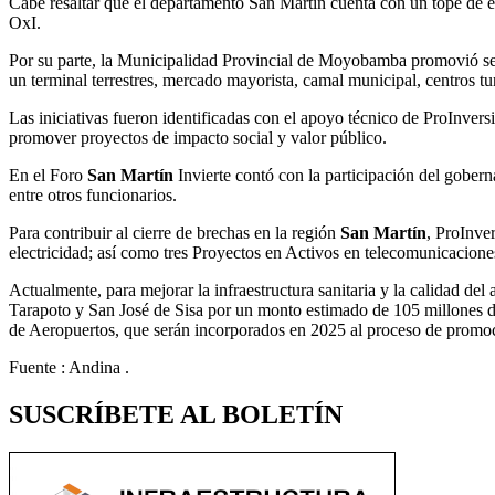
Cabe resaltar que el departamento San Martín cuenta con un tope de e
OxI.
Por su parte, la Municipalidad Provincial de Moyobamba promovió seis
un terminal terrestres, mercado mayorista, camal municipal, centros tu
Las iniciativas fueron identificadas con el apoyo técnico de ProInvers
promover proyectos de impacto social y valor público.
En el Foro
San Martín
Invierte contó con la participación del gobern
entre otros funcionarios.
Para contribuir al cierre de brechas en la región
San Martín
, ProInve
electricidad; así como tres Proyectos en Activos en telecomunicacione
Actualmente, para mejorar la infraestructura sanitaria y la calidad de
Tarapoto y San José de Sisa por un monto estimado de 105 millones d
de Aeropuertos, que serán incorporados en 2025 al proceso de promoc
Fuente : Andina .
SUSCRÍBETE AL BOLETÍN