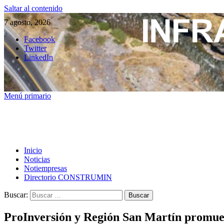
Saltar al contenido
7 agosto, 2026
Facebook
Twitter
LinkedIn
Menú primario
Inicio
Noticias
Notiempresas
Directorio CONSTRUMIN
Buscar:
ProInversión y Región San Martín promueve