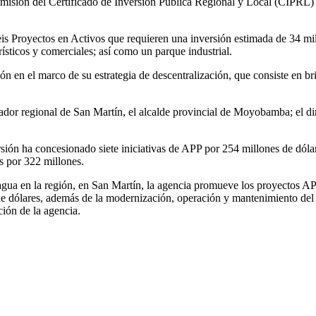
misión del Certificado de Inversión Pública Regional y Local (CIPRL) v
 Proyectos en Activos que requieren una inversión estimada de 34 mill
rísticos y comerciales; así como un parque industrial.
ión en el marco de su estrategia de descentralización, que consiste en b
ador regional de San Martín, el alcalde provincial de Moyobamba; el dir
rsión ha concesionado siete iniciativas de APP por 254 millones de dólar
s por 322 millones.
l agua en la región, en San Martín, la agencia promueve los proyectos AP
e dólares, además de la modernización, operación y mantenimiento del 
ión de la agencia.