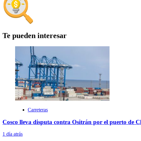
Te pueden interesar
Carreteras
Cosco lleva disputa contra Ositrán por el puerto de 
1 día atrás