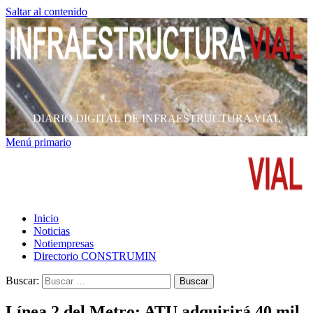
Saltar al contenido
DIARIO DIGITAL DE INFRAESTRUCTURA VIAL
Menú primario
Inicio
Noticias
Notiempresas
Directorio CONSTRUMIN
Buscar:
Línea 2 del Metro: ATU adquirirá 40 mil