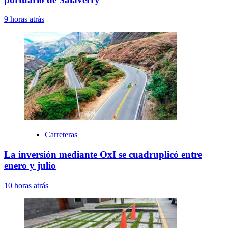
9 horas atrás
Carreteras
La inversión mediante OxI se cuadruplicó entre
enero y julio
10 horas atrás