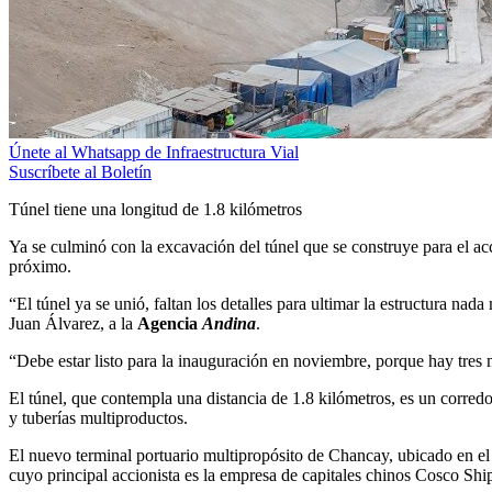
Únete al Whatsapp de Infraestructura Vial
Suscríbete al Boletín
Túnel tiene una longitud de 1.8 kilómetros
Ya se culminó con la excavación del túnel que se construye para el ac
próximo.
“El túnel ya se unió, faltan los detalles para ultimar la estructura na
Juan Álvarez, a la
Agencia
Andina
.
“Debe estar listo para la inauguración en noviembre, porque hay tres m
El túnel, que contempla una distancia de 1.8 kilómetros, es un corredor
y tuberías multiproductos.
El nuevo terminal portuario multipropósito de Chancay, ubicado en el
cuyo principal accionista es la empresa de capitales chinos Cosco Sh