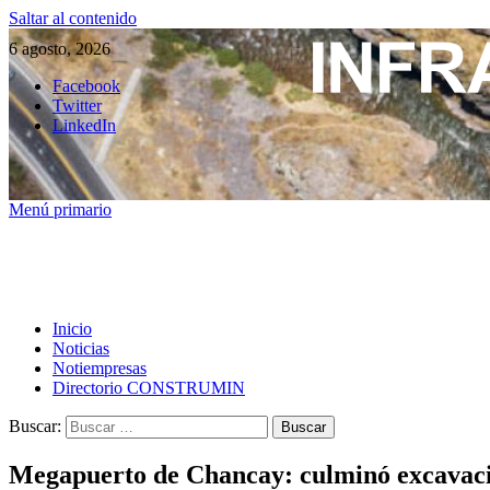
Saltar al contenido
6 agosto, 2026
Facebook
Twitter
LinkedIn
Menú primario
Inicio
Noticias
Notiempresas
Directorio CONSTRUMIN
Buscar:
Megapuerto de Chancay: culminó excavació