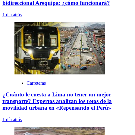
bidireccional Arequipa: ¿cómo funcionará?
1 día atrás
Carreteras
¿Cuánto le cuesta a Lima no tener un mejor
transporte? Expertos analizan los retos de la
movilidad urbana en «Repensando el Perú»
1 día atrás