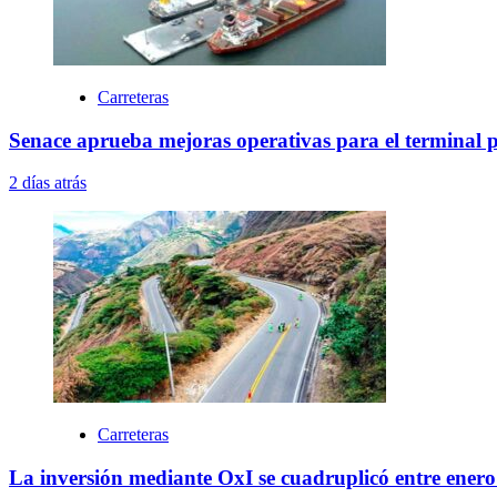
Carreteras
Senace aprueba mejoras operativas para el terminal 
2 días atrás
Carreteras
La inversión mediante OxI se cuadruplicó entre enero 