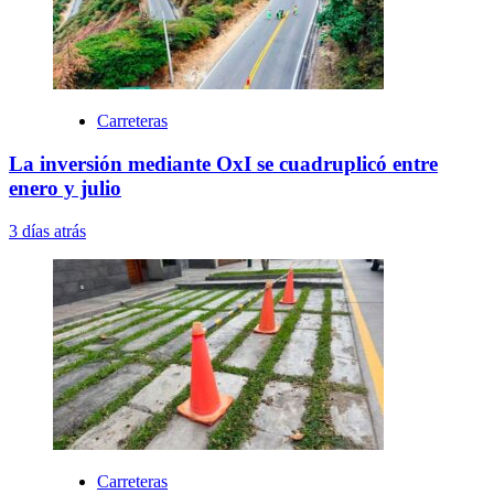
Carreteras
La inversión mediante OxI se cuadruplicó entre
enero y julio
3 días atrás
Carreteras