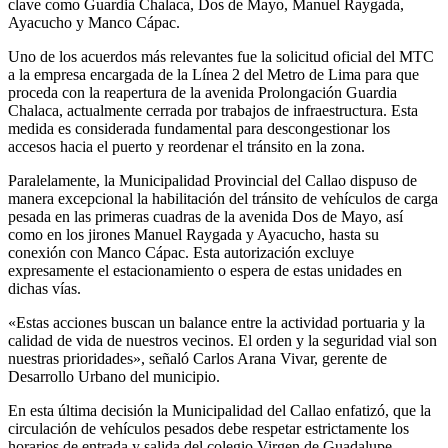
clave como Guardia Chalaca, Dos de Mayo, Manuel Raygada,
Ayacucho y Manco Cápac.
Uno de los acuerdos más relevantes fue la solicitud oficial del MTC
a la empresa encargada de la Línea 2 del Metro de Lima para que
proceda con la reapertura de la avenida Prolongación Guardia
Chalaca, actualmente cerrada por trabajos de infraestructura. Esta
medida es considerada fundamental para descongestionar los
accesos hacia el puerto y reordenar el tránsito en la zona.
Paralelamente, la Municipalidad Provincial del Callao dispuso de
manera excepcional la habilitación del tránsito de vehículos de carga
pesada en las primeras cuadras de la avenida Dos de Mayo, así
como en los jirones Manuel Raygada y Ayacucho, hasta su
conexión con Manco Cápac. Esta autorización excluye
expresamente el estacionamiento o espera de estas unidades en
dichas vías.
«Estas acciones buscan un balance entre la actividad portuaria y la
calidad de vida de nuestros vecinos. El orden y la seguridad vial son
nuestras prioridades», señaló Carlos Arana Vivar, gerente de
Desarrollo Urbano del municipio.
En esta última decisión la Municipalidad del Callao enfatizó, que la
circulación de vehículos pesados debe respetar estrictamente los
horarios de entrada y salida del colegio Virgen de Guadalupe,