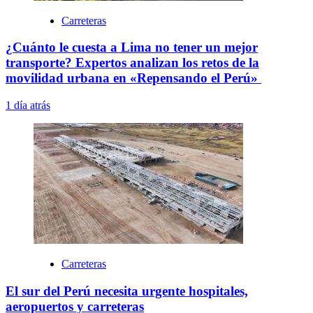
Carreteras
¿Cuánto le cuesta a Lima no tener un mejor
transporte? Expertos analizan los retos de la
movilidad urbana en «Repensando el Perú»
1 día atrás
Carreteras
El sur del Perú necesita urgente hospitales,
aeropuertos y carreteras