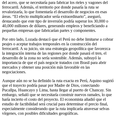
del acero, que se necesitaría para fabricar los rieles y vagones del
ferrocarril. Además, el territorio por donde pasaría la ruta se
revalorizaría, lo que fomentaría el desarrollo de negocios en esas
áreas. “El efecto multiplicador sería extraordinario”, aseguró,
destacando que este tipo de inversión podría superar los 30,000 o
40,000 millones de dólares, generando empleos y beneficiando a
pequeñas empresas que fabricarían partes y componentes.
Por otro lado, Lozada destacó que el Perú no debe limitarse a cobrar
peajes o aceptar trabajos temporales en la construcción del
ferrocarril. A su juicio, sin una estrategia geopolítica que favorezca
la integración interna de las regiones por donde pasará el tren, el
desarrollo de la zona no sería sostenible. Además, subrayó la
importancia de que el país negocie tratados con Brasil para abrir
mercados y obtener una posición más favorable en las
negociaciones.
Aunque aún no se ha definido la ruta exacta en Perú, Aquino sugirió
que el trayecto podría pasar por Madre de Dios, conectando
Pucallpa, Huancayo y Lima, hasta llegar al puerto de Chancay. Sin
embargo, señaló que se necesitaría construir nuevos ramales, lo que
haría incierto el costo del proyecto. El economista añadió que el
estudio de factibilidad será crucial para determinar el precio final,
especialmente considerando que la ruta implicaría atravesar selvas
vírgenes, con posibles dificultades geográficas.