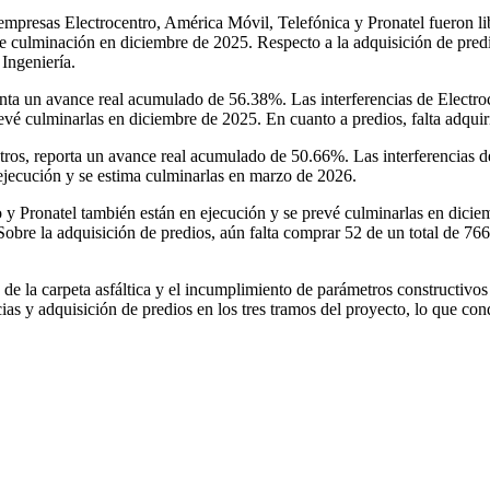
 empresas Electrocentro, América Móvil, Telefónica y Pronatel fueron lib
de culminación en diciembre de 2025. Respecto a la adquisición de pred
 Ingeniería.
ta un avance real acumulado de 56.38%. Las interferencias de Electroce
revé culminarlas en diciembre de 2025. En cuanto a predios, falta adquiri
os, reporta un avance real acumulado de 50.66%. Las interferencias de 
 ejecución y se estima culminarlas en marzo de 2026.
o y Pronatel también están en ejecución y se prevé culminarlas en diciem
Sobre la adquisición de predios, aún falta comprar 52 de un total de 766
 de la carpeta asfáltica y el incumplimiento de parámetros constructivos
ias y adquisición de predios en los tres tramos del proyecto, lo que con