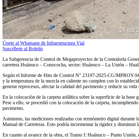
Únete al Whatsapp de Infraestructura Vial
Suscríbete al Boletín
La Subgerencia de Control de Megaproyectos de la Contraloría General 
carretera Huánuco – Conococha, sector: Huánuco – La Unión – Huall
Según el Informe de Hito de Control N° 23197-2025-CG/MPROY-SCC, pub
y la temperatura de la mezcla en caliente no cumplen con lo estableci
generar reprocesos, afectar la calidad del pavimento y reducir su vida ú
En la colocación de la carpeta asfáltica sobre la superficie de la bas
Pese a ello, se procedió con la colocación de la carpeta, incumpliendo
pavimento.
Asimismo, las mediciones realizadas con termómetro digital durante l
Manual de Carreteras. Esto podría incrementar la rigidez y disminuir la 
En cuanto al avance de la obra, el Tramo I: Huánuco – Punto Unión, d