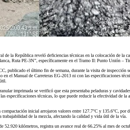
de la República reveló deficiencias técnicas en la colocación de la ca
anca, Ruta PE-3N”, específicamente en el Tramo II: Punto Unión – Ti
licado el último fin de semana, durante la visita de inspección se co
do en el Manual de Carreteras EG-2013 ni con las especificaciones técni
til.
e granular imprimada se verificó que esta presentaba peladuras y cavidad
 las especificaciones técnicas, lo que puede reducir la efectividad de l
a compactación inicial arrojaron valores entre 127.7°C y 135.6°C, por 
trabajabilidad de la mezcla, afectando la calidad y vida útil de la vía.
e 52.920 kilómetros, registra un avance real de 66.25% al mes de octu