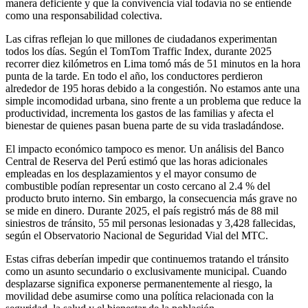
manera deficiente y que la convivencia vial todavía no se entiende
como una responsabilidad colectiva.
Las cifras reflejan lo que millones de ciudadanos experimentan
todos los días. Según el TomTom Traffic Index, durante 2025
recorrer diez kilómetros en Lima tomó más de 51 minutos en la hora
punta de la tarde. En todo el año, los conductores perdieron
alrededor de 195 horas debido a la congestión. No estamos ante una
simple incomodidad urbana, sino frente a un problema que reduce la
productividad, incrementa los gastos de las familias y afecta el
bienestar de quienes pasan buena parte de su vida trasladándose.
El impacto económico tampoco es menor. Un análisis del Banco
Central de Reserva del Perú estimó que las horas adicionales
empleadas en los desplazamientos y el mayor consumo de
combustible podían representar un costo cercano al 2.4 % del
producto bruto interno. Sin embargo, la consecuencia más grave no
se mide en dinero. Durante 2025, el país registró más de 88 mil
siniestros de tránsito, 55 mil personas lesionadas y 3,428 fallecidas,
según el Observatorio Nacional de Seguridad Vial del MTC.
Estas cifras deberían impedir que continuemos tratando el tránsito
como un asunto secundario o exclusivamente municipal. Cuando
desplazarse significa exponerse permanentemente al riesgo, la
movilidad debe asumirse como una política relacionada con la