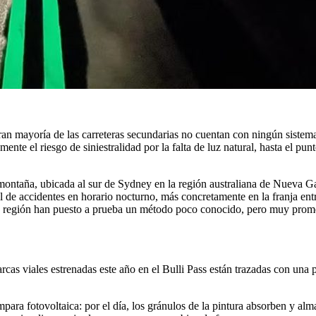
gran mayoría de las carreteras secundarias no cuentan con ningún sistema 
te el riesgo de siniestralidad por la falta de luz natural, hasta el pun
montaña, ubicada al sur de Sydney en la región australiana de Nueva Ga
l de accidentes en horario nocturno, más concretamente en la franja entr
 la región han puesto a prueba un método poco conocido, pero muy promet
cas viales estrenadas este año en el Bulli Pass están trazadas con una 
mpara fotovoltaica: por el día, los gránulos de la pintura absorben y alm