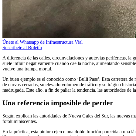
Únete al Whatsapp de Infraestructura Vial
Suscríbete al Boletín
A diferencia de las calles, circunvalaciones y autovías periféricas, la 
suele influir negativamente cuando cae la noche, aumentando sensiblemen
vuelve una trampa mortal.
Un buen ejemplo es el conocido como ‘Bulli Pass’. Esta carretera de 
de curvas cerradas, su elevado volumen de tráfico y su trágico historia
madrugada. Este año, a fin de paliar la tendencia, las autoridades de
Una referencia imposible de perder
Según explican las autoridades de Nueva Gales del Sur, las nuevas mar
fotoluminiscentes.
En la práctica, esta pintura ejerce una doble función parecida a una lá