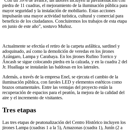
“Con un 39% de avance, las labores incluyen la pavimentación con
piedra de 11 cuadras, el mejoramiento de la iluminación pública para
mayor seguridad y la instalación de mobiliario. Estas acciones
impulsarán una mayor actividad turística, cultural y comercial para
beneficio de los ciudadanos. Concluiremos los trabajos de esta etapa
en junio de este año”, sostuvo Muñoz.
Actualmente se efectúa el retiro de la carpeta asfáltica, sardinel y
adoquinado, así como la demolición de veredas en los jirones
Azángaro, Lampa y Carabaya. En los jirones Rufino Torrico y
Áncash se sigue colocando piedra en la calzada, y en la cuadra 2 del
Jr. Huallaga se instalarán las baldosas en los laterales.
Además, a través de la empresa Enel, se ejecuta el cambio de la
iluminación pública, con faroles LED y elementos estéticos como
brazos ornamentales. Entre las ventajas del proyecto están la
recuperación de espacios para el peatón, la mejora de la calidad del
aire y el incremento de visitantes.
Tres etapas
Las tres etapas de peatonalización del Centro Histórico incluyen los
jirones Lampa (cuadras 1 a la 5), Amazonas (cuadra 1), Junín (2 a