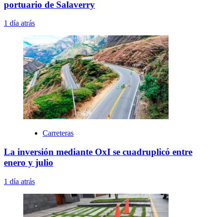
portuario de Salaverry
1 día atrás
Carreteras
La inversión mediante OxI se cuadruplicó entre
enero y julio
1 día atrás