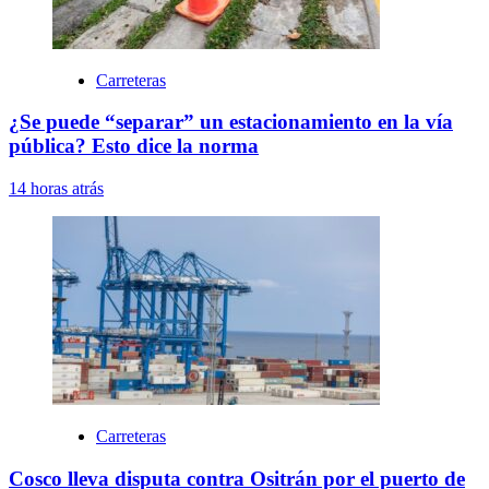
Carreteras
¿Se puede “separar” un estacionamiento en la vía
pública? Esto dice la norma
14 horas atrás
Carreteras
Cosco lleva disputa contra Ositrán por el puerto de