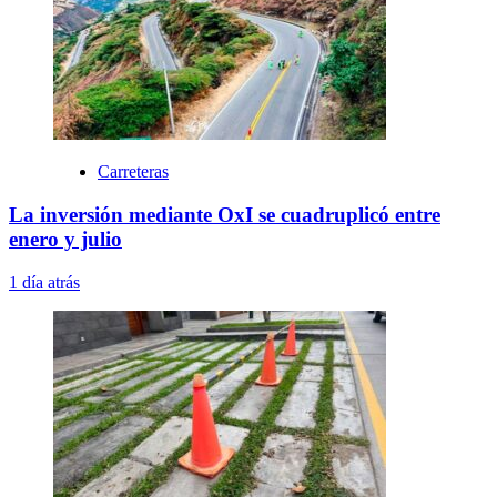
Carreteras
La inversión mediante OxI se cuadruplicó entre
enero y julio
1 día atrás