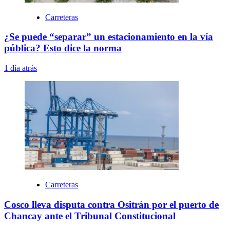
Carreteras
¿Se puede “separar” un estacionamiento en la vía
pública? Esto dice la norma
1 día atrás
Carreteras
Cosco lleva disputa contra Ositrán por el puerto de
Chancay ante el Tribunal Constitucional