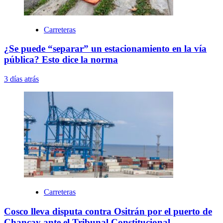
Carreteras
¿Se puede “separar” un estacionamiento en la vía
pública? Esto dice la norma
3 días atrás
Carreteras
Cosco lleva disputa contra Ositrán por el puerto de
Chancay ante el Tribunal Constitucional