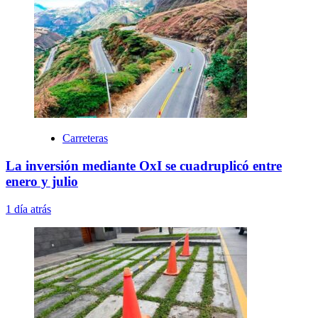
Carreteras
La inversión mediante OxI se cuadruplicó entre
enero y julio
1 día atrás