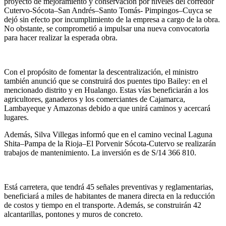
proyecto de mejoramiento y conservación por niveles del corredor
Cutervo-Sócota–San Andrés–Santo Tomás- Pimpingos–Cuyca se
dejó sin efecto por incumplimiento de la empresa a cargo de la obra.
No obstante, se comprometió a impulsar una nueva convocatoria
para hacer realizar la esperada obra.
Con el propósito de fomentar la descentralización, el ministro
también anunció que se construirá dos puentes tipo Bailey: en el
mencionado distrito y en Hualango. Estas vías beneficiarán a los
agricultores, ganaderos y los comerciantes de Cajamarca,
Lambayeque y Amazonas debido a que unirá caminos y acercará
lugares.
Además, Silva Villegas informó que en el camino vecinal Laguna
Shita–Pampa de la Rioja–El Porvenir Sócota-Cutervo se realizarán
trabajos de mantenimiento. La inversión es de S/14 366 810.
Está carretera, que tendrá 45 señales preventivas y reglamentarias,
beneficiará a miles de habitantes de manera directa en la reducción
de costos y tiempo en el transporte. Además, se construirán 42
alcantarillas, pontones y muros de concreto.