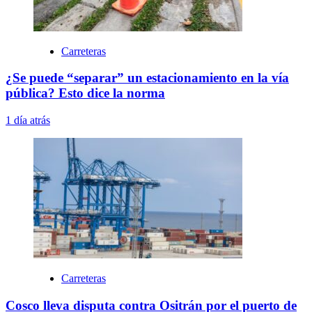
Carreteras
¿Se puede “separar” un estacionamiento en la vía
pública? Esto dice la norma
1 día atrás
Carreteras
Cosco lleva disputa contra Ositrán por el puerto de