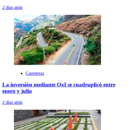
2 días atrás
Carreteras
La inversión mediante OxI se cuadruplicó entre
enero y julio
2 días atrás