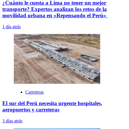
¿Cuánto le cuesta a Lima no tener un mejor
transporte? Expertos analizan los retos de la
movilidad urbana en «Repensando el Perú»
1 día atrás
Carreteras
El sur del Perú necesita urgente hospitales,
aeropuertos y carreteras
3 días atrás