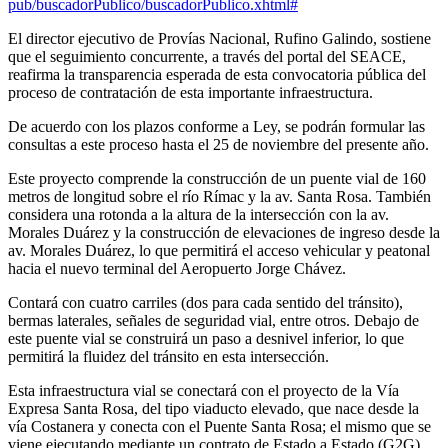
pub/buscadorPublico/buscadorPublico.xhtml#
El director ejecutivo de Provías Nacional, Rufino Galindo, sostiene
que el seguimiento concurrente, a través del portal del SEACE,
reafirma la transparencia esperada de esta convocatoria pública del
proceso de contratación de esta importante infraestructura.
De acuerdo con los plazos conforme a Ley, se podrán formular las
consultas a este proceso hasta el 25 de noviembre del presente año.
Este proyecto comprende la construcción de un puente vial de 160
metros de longitud sobre el río Rímac y la av. Santa Rosa. También
considera una rotonda a la altura de la intersección con la av.
Morales Duárez y la construcción de elevaciones de ingreso desde la
av. Morales Duárez, lo que permitirá el acceso vehicular y peatonal
hacia el nuevo terminal del Aeropuerto Jorge Chávez.
Contará con cuatro carriles (dos para cada sentido del tránsito),
bermas laterales, señales de seguridad vial, entre otros. Debajo de
este puente vial se construirá un paso a desnivel inferior, lo que
permitirá la fluidez del tránsito en esta intersección.
Esta infraestructura vial se conectará con el proyecto de la Vía
Expresa Santa Rosa, del tipo viaducto elevado, que nace desde la
vía Costanera y conecta con el Puente Santa Rosa; el mismo que se
viene ejecutando mediante un contrato de Estado a Estado (G2G)