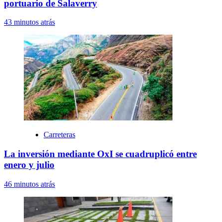
portuario de Salaverry
43 minutos atrás
Carreteras
La inversión mediante OxI se cuadruplicó entre
enero y julio
46 minutos atrás