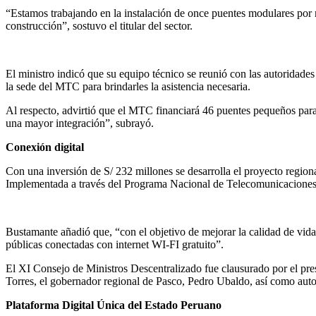
“Estamos trabajando en la instalación de once puentes modulares por m
construcción”, sostuvo el titular del sector.
El ministro indicó que su equipo técnico se reunió con las autoridad
la sede del MTC para brindarles la asistencia necesaria.
Al respecto, advirtió que el MTC financiará 46 puentes pequeños para
una mayor integración”, subrayó.
Conexión digital
Con una inversión de S/ 232 millones se desarrolla el proyecto regi
Implementada a través del Programa Nacional de Telecomunicaciones (Pr
Bustamante añadió que, “con el objetivo de mejorar la calidad de vi
públicas conectadas con internet WI-FI gratuito”.
El XI Consejo de Ministros Descentralizado fue clausurado por el pres
Torres, el gobernador regional de Pasco, Pedro Ubaldo, así como autor
Plataforma Digital Única del Estado Peruano