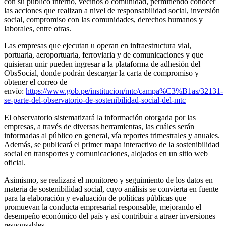
con su público interno, vecinos o comunidad, permitiendo conocer
las acciones que realizan a nivel de responsabilidad social, inversión
social, compromiso con las comunidades, derechos humanos y
laborales, entre otras.
Las empresas que ejecutan u operan en infraestructura vial,
portuaria, aeroportuaria, ferroviaria y de comunicaciones y que
quisieran unir pueden ingresar a la plataforma de adhesión del
ObsSocial, donde podrán descargar la carta de compromiso y
obtener el correo de
envío:
https://www.gob.pe/institucion/mtc/campa%C3%B1as/32131-
se-parte-del-observatorio-de-sostenibilidad-social-del-mtc
El observatorio sistematizará la información otorgada por las
empresas, a través de diversas herramientas, las cuáles serán
informadas al público en general, vía reportes trimestrales y anuales.
Además, se publicará el primer mapa interactivo de la sostenibilidad
social en transportes y comunicaciones, alojados en un sitio web
oficial.
Asimismo, se realizará el monitoreo y seguimiento de los datos en
materia de sostenibilidad social, cuyo análisis se convierta en fuente
para la elaboración y evaluación de políticas públicas que
promuevan la conducta empresarial responsable, mejorando el
desempeño económico del país y así contribuir a atraer inversiones
responsables.