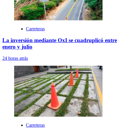
Carreteras
La inversión mediante OxI se cuadruplicó entre
enero y julio
24 horas atrás
Carreteras