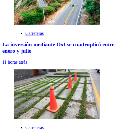
Carreteras
La inversión mediante OxI se cuadruplicó entre
enero y julio
11 horas atrás
Carreteras