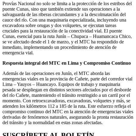
Provías Nacional no solo se limita a la protección de los estribos del
puente Cunas, sino que también extiende sus operaciones a la
salvaguarda de las riberas circundantes y a la descolmatación del
cauce del río. Con una maquinaria especializada, incluyendo una
excavadora sobre orugas y dos volquetes, se ejecutan tareas
cruciales para la restauración de la conectividad vial. El puente
Cunas, esencial para la ruta Junín – Chupaca – Huamancaca Chico,
se ve afectado desde el 1 de marzo, y el MTC ha respondido de
inmediato, implementando un procedimiento de atención de
emergencia vial.
Respuesta integral del MTC en Lima y Compromiso Continuo
Además de las operaciones en Junín, el MTC aborda las
emergencias viales en la provincia de Cañete, parte del corredor vial
Lima – Yauyos – Huancayo. Equipos de trabajo y maquinaria
pesada se despliegan en distintos sectores afectados por el desborde
del río Cañete, manteniendo el tránsito restringido a un carril por el
momento. Con retroexcavadoras, excavadoras, volquetes y más, se
atienden los kilómetros 112 a 185 de la ruta. Este esfuerzo refleja el
compromiso continuo del MTC en la atención de emergencias viales
derivadas de fenómenos naturales, asegurando la pronta restauración
del tránsito y la normalidad en estas zonas afectadas.
SUSCRÍBETE AL BOLETÍN