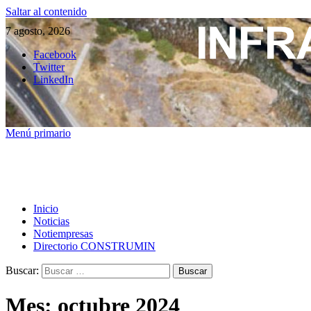
Saltar al contenido
7 agosto, 2026
Facebook
Twitter
LinkedIn
Menú primario
Inicio
Noticias
Notiempresas
Directorio CONSTRUMIN
Buscar:
Mes:
octubre 2024