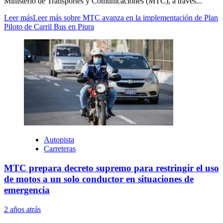
Ministerio de Transportes y Comunicaciones (MTC), a través...
Leer más
Leer más sobre MTC avanza en la implementación de Plan
Piloto de Carril Bus en Piura
Autopista
Carreteras
MTC prepara decreto supremo para restringir el uso
de motos a un solo conductor en situaciones de
emergencia
2 años atrás