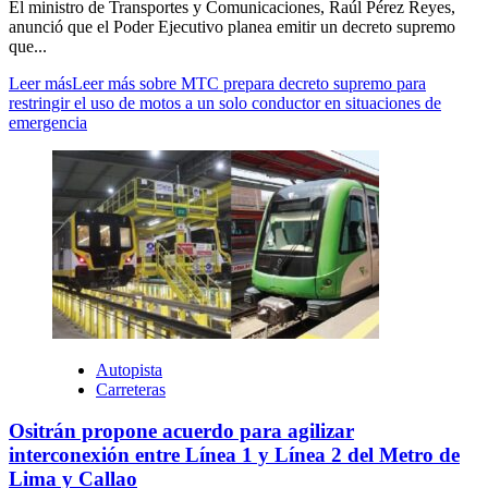
El ministro de Transportes y Comunicaciones, Raúl Pérez Reyes,
anunció que el Poder Ejecutivo planea emitir un decreto supremo
que...
Leer más
Leer más sobre MTC prepara decreto supremo para
restringir el uso de motos a un solo conductor en situaciones de
emergencia
Autopista
Carreteras
Ositrán propone acuerdo para agilizar
interconexión entre Línea 1 y Línea 2 del Metro de
Lima y Callao