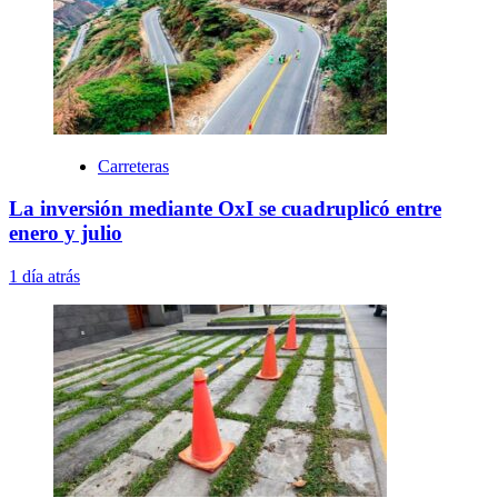
Carreteras
La inversión mediante OxI se cuadruplicó entre
enero y julio
1 día atrás