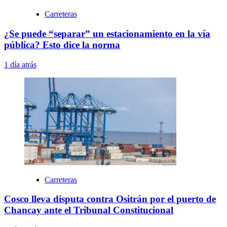
Carreteras
¿Se puede “separar” un estacionamiento en la vía
pública? Esto dice la norma
1 día atrás
Carreteras
Cosco lleva disputa contra Ositrán por el puerto de
Chancay ante el Tribunal Constitucional